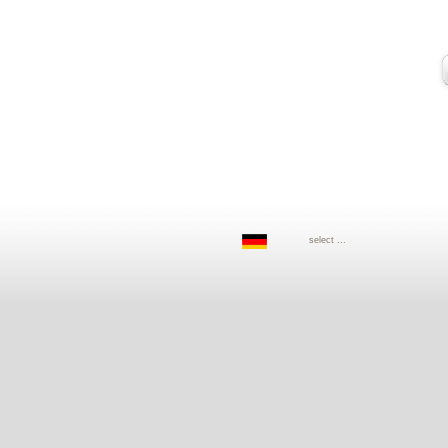
select ...
Deutsch
English