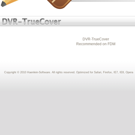
DVR-TrueCover
Recommended on
FDM
Copyright © 2010 Haenlein-Software. All rights reserved. Optimized for Safari, Firefox, IE7, IE8, Opera