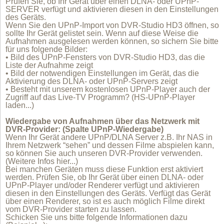
Prüfen Sie, ob Ihr Gerät über einen DLNA- oder UPnP-
SERVER verfügt und aktivieren diesen in den Einstellungen
des Geräts.
Wenn Sie den UPnP-Import von DVR-Studio HD3 öffnen, so
sollte Ihr Gerät gelistet sein. Wenn auf diese Weise die
Aufnahmen ausgelesen werden können, so sichern Sie bitte
für uns folgende Bilder:
• Bild des UPnP-Fensters von DVR-Studio HD3, das die
Liste der Aufnahme zeigt
• Bild der notwendigen Einstellungen im Gerät, das die
Aktivierung des DLNA- oder UPnP-Servers zeigt
• Besteht mit unserem kostenlosen UPnP-Player auch der
Zugriff auf das Live-TV Programm? (
HS-UPnP-Player
laden...
)
Wiedergabe von Aufnahmen über das Netzwerk mit
DVR-Provider: (Spalte UPnP-Wiedergabe)
Wenn Ihr Gerät andere UPnP/DLNA Server z.B. Ihr NAS in
Ihrem Netzwerk “sehen” und dessen Filme abspielen kann,
so können Sie auch unseren DVR-Provider verwenden.
(Weitere Infos hier...)
Bei manchen Geräten muss diese Funktion erst aktiviert
werden. Prüfen Sie, ob Ihr Gerät über einen DLNA- oder
UPnP-Player und/oder Renderer verfügt und aktivieren
diesen in den Einstellungen des Geräts. Verfügt das Gerät
über einen Renderer, so ist es auch möglich Filme direkt
vom DVR-Provider starten zu lassen.
Schicken Sie uns bitte folgende Informationen dazu