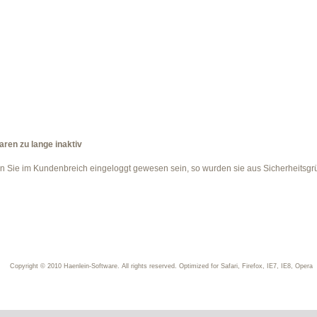
aren zu lange inaktiv
en Sie im Kundenbreich eingeloggt gewesen sein, so wurden sie aus Sicherheitsg
Copyright © 2010 Haenlein-Software. All rights reserved. Optimized for Safari, Firefox, IE7, IE8, Opera