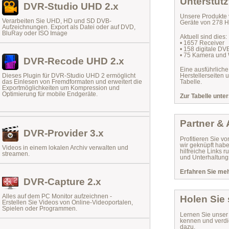
Unterstütz
DVR-Studio UHD 2.x
Unsere Produkte 
Verarbeiten Sie UHD, HD und SD DVB-
Geräte von 278 He
Aufzeichnungen. Export als Datei oder auf DVD,
BluRay oder ISO Image
Aktuell sind dies:
• 1657 Receiver
• 158 digitale D
• 75 Kamera und
DVR-Recode UHD 2.x
Eine ausführliche
Dieses Plugin für DVR-Studio UHD 2 ermöglicht
Herstellerseiten 
das
Einlesen von Fremdformaten
und erweitert die
Tabelle.
Exportmöglichkeiten um Kompression und
Optimierung für mobile Endgeräte.
Zur Tabelle unter
Partner &
DVR-Provider 3.x
Profitieren Sie vo
wir geknüpft habe
Videos in einem lokalen Archiv verwalten und
hilfreiche Links
streamen.
und Unterhaltungs
Erfahren Sie mehr
DVR-Capture 2.x
Alles auf dem PC Monitor aufzeichnen -
Holen Sie
Erstellen Sie Videos von Online-Videoportalen,
Spielen oder Programmen.
Lernen Sie unse
kennen und verdi
dazu.