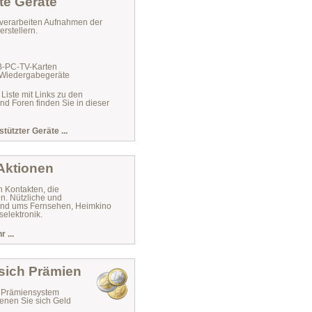
te Geräte
verarbeiten Aufnahmen der
rstellern.
VB-PC-TV-Karten
 Wiedergabegeräte
 Liste mit Links zu den
und Foren finden Sie in dieser
stützter Geräte ...
 Aktionen
n Kontakten, die
n. Nützliche und
 rund ums Fernsehen, Heimkino
elektronik.
 ...
 sich Prämien
r Prämiensystem
enen Sie sich Geld