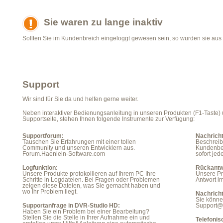
Sie waren zu lange inaktiv
Sollten Sie im Kundenbreich eingeloggt gewesen sein, so wurden sie aus
Support
Wir sind für Sie da und helfen gerne weiter.
Neben interaktiver Bedienungsanleitung in unseren Produkten (F1-Taste)
Supportseite, stehen Ihnen folgende Instrumente zur Verfügung:
Supportforum:
Nachrich
Tauschen Sie Erfahrungen mit einer tollen
Beschreib
Community und unseren Entwicklern aus.
Kundenber
Forum.Haenlein-Software.com
sofort je
Logfunktion:
Rückantw
Unsere Produkte protokollieren auf Ihrem PC Ihre
Unsere Pr
Schritte in Logdateien. Bei Fragen oder Problemen
Antwort im
zeigen diese Dateien, was Sie gemacht haben und
wo Ihr Problem liegt.
Nachrich
Sie könne
Supportanfrage in DVR-Studio HD:
Support@
Haben Sie ein Problem bei einer Bearbeitung?
Stellen Sie die Stelle in Ihrer Aufnahme ein und
Telefonis