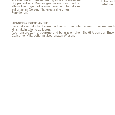
erstellen unter Hilfe&Anleitung eine automatische
In harten 
Supportanfrage. Das Programm sucht sich selbst
Telefonnu
alle notwendigen Infos zusammen und lädt diese
auf unseren Server. (Näheres siehe unter
Funktionen)
HINWEIS & BITTE AN SIE:
Bei all diesen Möglichkeiten möchten wir Sie bitten, zuerst zu versuchen
Hilfsmitteln alleine zu lösen.
Auch unsere Zeit ist begrenzt und bei uns erhalten Sie Hilfe von den Entwi
Callcenter Mitarbeiter mit begrenzten Wissen.