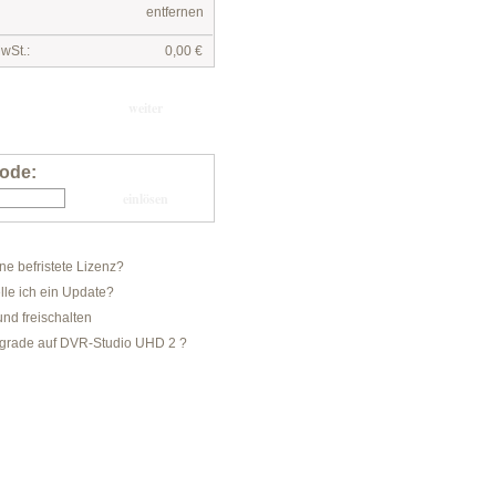
entfernen
wSt.:
0,00 €
ode:
ine befristete Lizenz?
lle ich ein Update?
und freischalten
pgrade auf DVR-Studio UHD 2 ?