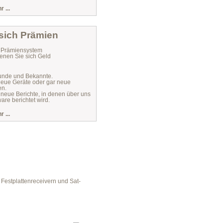
 ...
 sich Prämien
r Prämiensystem
enen Sie sich Geld
unde und Bekannte.
 neue Geräte oder gar neue
en.
 neue Berichte, in denen über uns
are berichtet wird.
 ...
Festplattenreceivern und Sat-