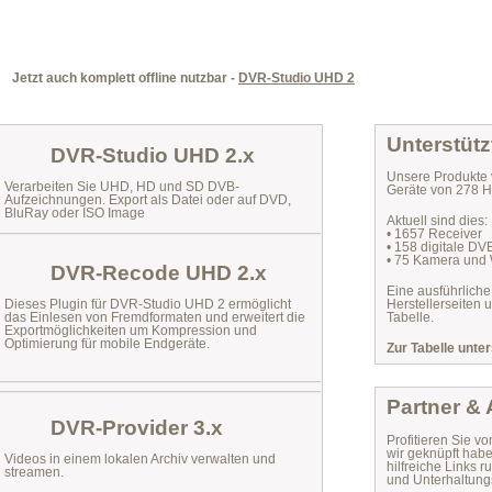
Jetzt auch komplett offline nutzbar -
DVR-Studio UHD 2
Unterstütz
DVR-Studio UHD 2.x
Unsere Produkte 
Verarbeiten Sie UHD, HD und SD DVB-
Geräte von 278 He
Aufzeichnungen. Export als Datei oder auf DVD,
BluRay oder ISO Image
Aktuell sind dies:
• 1657 Receiver
• 158 digitale D
• 75 Kamera und
DVR-Recode UHD 2.x
Eine ausführliche
Dieses Plugin für DVR-Studio UHD 2 ermöglicht
Herstellerseiten 
das
Einlesen von Fremdformaten
und erweitert die
Tabelle.
Exportmöglichkeiten um Kompression und
Optimierung für mobile Endgeräte.
Zur Tabelle unter
Partner &
DVR-Provider 3.x
Profitieren Sie vo
wir geknüpft habe
Videos in einem lokalen Archiv verwalten und
hilfreiche Links
streamen.
und Unterhaltungs