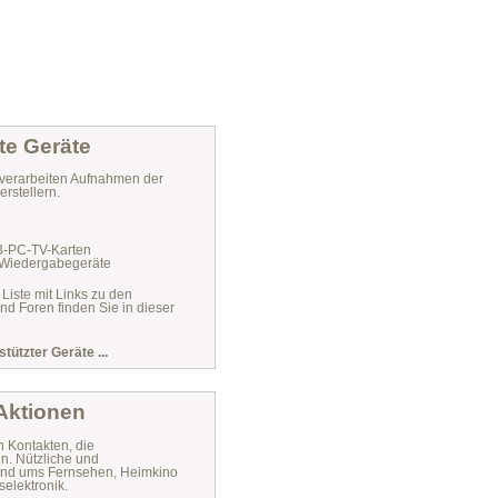
te Geräte
verarbeiten Aufnahmen der
rstellern.
VB-PC-TV-Karten
 Wiedergabegeräte
 Liste mit Links zu den
und Foren finden Sie in dieser
stützter Geräte ...
 Aktionen
n Kontakten, die
n. Nützliche und
 rund ums Fernsehen, Heimkino
elektronik.