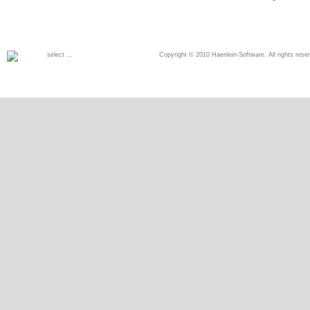
select ...
Copyright © 2010 Haenlein-Software. All rights reser
Deutsch
English