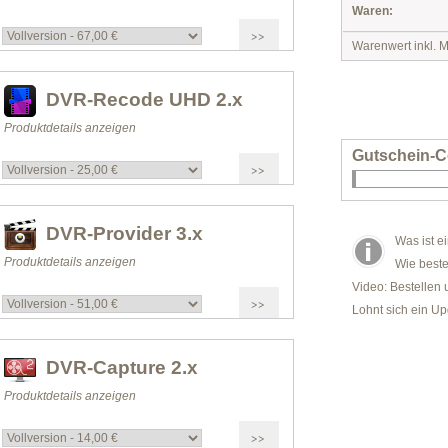
Waren:
Warenwert inkl. M
DVR-Recode UHD 2.x
Produktdetails anzeigen
Gutschein-C
DVR-Provider 3.x
Was ist e
Produktdetails anzeigen
Wie beste
Video: Bestellen 
Lohnt sich ein U
DVR-Capture 2.x
Produktdetails anzeigen