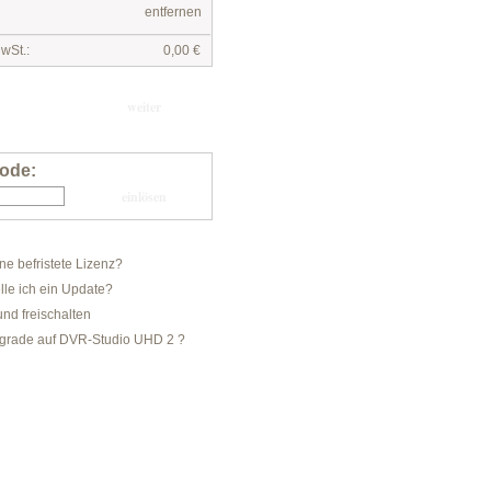
entfernen
wSt.:
0,00 €
ode:
ine befristete Lizenz?
lle ich ein Update?
und freischalten
pgrade auf DVR-Studio UHD 2 ?