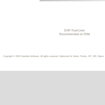
DVR-TrueCover
Recommended on
FDM
Copyright © 2010 Haenlein-Software. All rights reserved. Optimized for Safari, Firefox, IE7, IE8, Opera