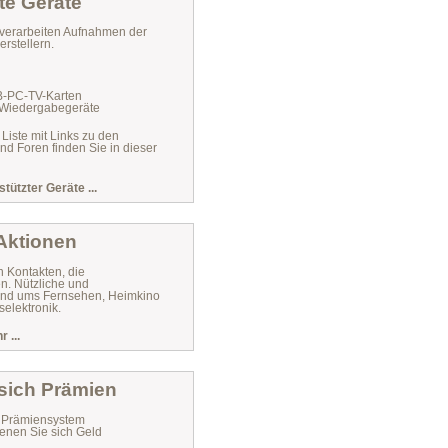
te Geräte
verarbeiten Aufnahmen der
rstellern.
VB-PC-TV-Karten
 Wiedergabegeräte
 Liste mit Links zu den
und Foren finden Sie in dieser
stützter Geräte ...
 Aktionen
n Kontakten, die
n. Nützliche und
 rund ums Fernsehen, Heimkino
elektronik.
 ...
 sich Prämien
r Prämiensystem
enen Sie sich Geld