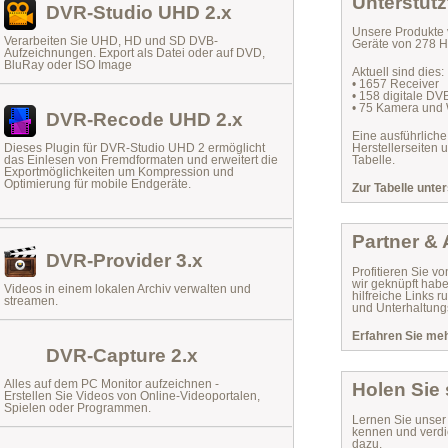
Unterstütz
DVR-Studio UHD 2.x
Unsere Produkte 
Verarbeiten Sie UHD, HD und SD DVB-
Geräte von 278 He
Aufzeichnungen. Export als Datei oder auf DVD,
BluRay oder ISO Image
Aktuell sind dies:
• 1657 Receiver
• 158 digitale D
• 75 Kamera und
DVR-Recode UHD 2.x
Eine ausführliche
Dieses Plugin für DVR-Studio UHD 2 ermöglicht
Herstellerseiten 
das
Einlesen von Fremdformaten
und erweitert die
Tabelle.
Exportmöglichkeiten um Kompression und
Optimierung für mobile Endgeräte.
Zur Tabelle unter
Partner &
DVR-Provider 3.x
Profitieren Sie vo
wir geknüpft habe
Videos in einem lokalen Archiv verwalten und
hilfreiche Links
streamen.
und Unterhaltungs
Erfahren Sie mehr
DVR-Capture 2.x
Alles auf dem PC Monitor aufzeichnen -
Holen Sie
Erstellen Sie Videos von Online-Videoportalen,
Spielen oder Programmen.
Lernen Sie unse
kennen und verdi
dazu.