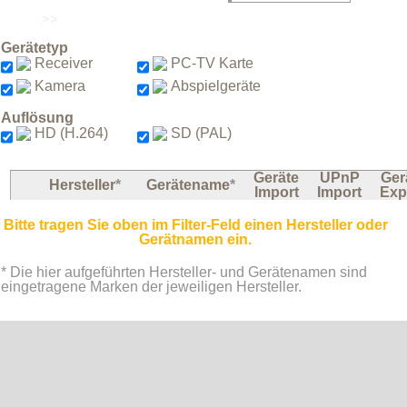
Die Aufnahmen aller hier gelisteten
Geräte (0) können verarbeitet und
Gerätetyp
exportiert werden.
Receiver
PC-TV Karte
Status und Informationen zum
Kamera
Abspielgeräte
spezifischen Geräte-Export
(bearbeitete Aufnahmen auf das Gerät
Auflösung
zurück speichern) entnehmen Sie der
HD (H.264)
SD (PAL)
Spalte "Geräte Export".
Filtern nach:
Geräte
UPnP
Ger
Hersteller
*
Gerätename
*
Import
Import
Exp
Bitte tragen Sie oben im Filter-Feld einen Hersteller oder
Gerätnamen ein.
* Die hier aufgeführten Hersteller- und Gerätenamen sind
eingetragene Marken der jeweiligen Hersteller.