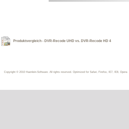
Produktvergleich - DVR-Recode UHD vs. DVR-Recode HD 4
Copyright © 2010 Haenlein-Software. All rights reserved. Optimized for Safari, Firefox, IE7, IE8, Opera