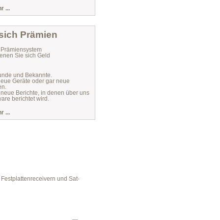
 ...
 sich Prämien
r Prämiensystem
enen Sie sich Geld
unde und Bekannte.
 neue Geräte oder gar neue
en.
 neue Berichte, in denen über uns
are berichtet wird.
 ...
Festplattenreceivern und Sat-