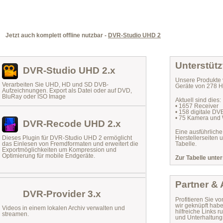
Jetzt auch komplett offline nutzbar -
DVR-Studio UHD 2
Unterstütz
DVR-Studio UHD 2.x
Unsere Produkte 
Verarbeiten Sie UHD, HD und SD DVB-
Geräte von 278 He
Aufzeichnungen. Export als Datei oder auf DVD,
BluRay oder ISO Image
Aktuell sind dies:
• 1657 Receiver
• 158 digitale D
• 75 Kamera und
DVR-Recode UHD 2.x
Eine ausführliche
Dieses Plugin für DVR-Studio UHD 2 ermöglicht
Herstellerseiten 
das
Einlesen von Fremdformaten
und erweitert die
Tabelle.
Exportmöglichkeiten um Kompression und
Optimierung für mobile Endgeräte.
Zur Tabelle unter
Partner &
DVR-Provider 3.x
Profitieren Sie vo
wir geknüpft habe
Videos in einem lokalen Archiv verwalten und
hilfreiche Links
streamen.
und Unterhaltungs