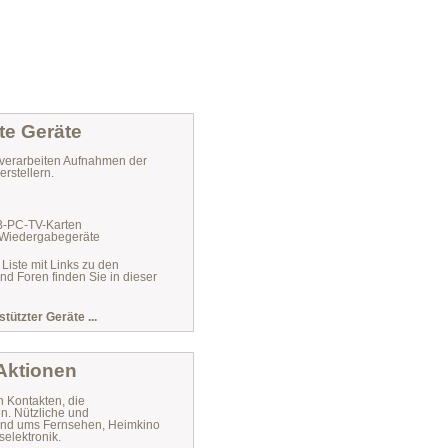
te Geräte
verarbeiten Aufnahmen der
rstellern.
VB-PC-TV-Karten
 Wiedergabegeräte
 Liste mit Links zu den
und Foren finden Sie in dieser
stützter Geräte ...
 Aktionen
n Kontakten, die
n. Nützliche und
 rund ums Fernsehen, Heimkino
elektronik.