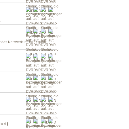
.
r das Netzwerk in DVR-Studio
.
ort)