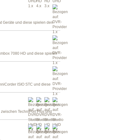
at Geräte und diese spielen den
reambox 7080 HD und diese spielen
chniCorder ISIO STC und diese
h zwischen TechniPort Plus und
.