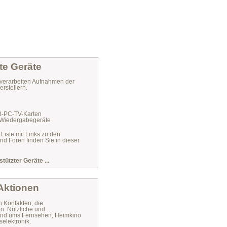
te Geräte
verarbeiten Aufnahmen der
rstellern.
VB-PC-TV-Karten
 Wiedergabegeräte
 Liste mit Links zu den
und Foren finden Sie in dieser
stützter Geräte ...
 Aktionen
n Kontakten, die
n. Nützliche und
 rund ums Fernsehen, Heimkino
elektronik.