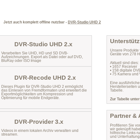
Jetzt auch komplett offline nutzbar -
DVR-Studio UHD 2
Unterstütz
DVR-Studio UHD 2.x
Unsere Produkte 
Verarbeiten Sie UHD, HD und SD DVB-
Geräte von 278 He
Aufzeichnungen. Export als Datei oder auf DVD,
BluRay oder ISO Image
Aktuell sind dies:
• 1657 Receiver
• 158 digitale D
• 75 Kamera und
DVR-Recode UHD 2.x
Eine ausführliche
Dieses Plugin für DVR-Studio UHD 2 ermöglicht
Herstellerseiten 
das
Einlesen von Fremdformaten
und erweitert die
Tabelle.
Exportmöglichkeiten um Kompression und
Optimierung für mobile Endgeräte.
Zur Tabelle unter
Partner &
DVR-Provider 3.x
Profitieren Sie vo
wir geknüpft habe
Videos in einem lokalen Archiv verwalten und
hilfreiche Links
streamen.
und Unterhaltungs