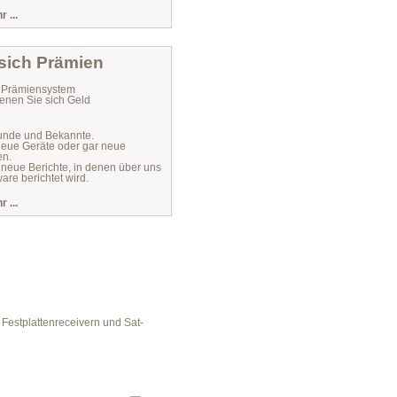
 ...
 sich Prämien
r Prämiensystem
enen Sie sich Geld
unde und Bekannte.
 neue Geräte oder gar neue
en.
 neue Berichte, in denen über uns
are berichtet wird.
 ...
Festplattenreceivern und Sat-