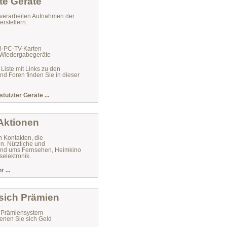
te Geräte
verarbeiten Aufnahmen der
rstellern.
VB-PC-TV-Karten
 Wiedergabegeräte
 Liste mit Links zu den
und Foren finden Sie in dieser
stützter Geräte ...
 Aktionen
n Kontakten, die
n. Nützliche und
 rund ums Fernsehen, Heimkino
elektronik.
 ...
 sich Prämien
r Prämiensystem
enen Sie sich Geld