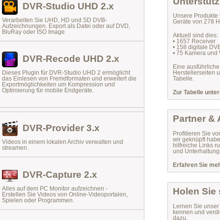
Unterstütz
DVR-Studio UHD 2.x
Unsere Produkte 
Verarbeiten Sie UHD, HD und SD DVB-
Geräte von 278 He
Aufzeichnungen. Export als Datei oder auf DVD,
BluRay oder ISO Image
Aktuell sind dies:
• 1657 Receiver
• 158 digitale D
• 75 Kamera und
DVR-Recode UHD 2.x
Eine ausführliche
Dieses Plugin für DVR-Studio UHD 2 ermöglicht
Herstellerseiten 
das
Einlesen von Fremdformaten
und erweitert die
Tabelle.
Exportmöglichkeiten um Kompression und
Optimierung für mobile Endgeräte.
Zur Tabelle unter
Partner &
DVR-Provider 3.x
Profitieren Sie vo
wir geknüpft habe
Videos in einem lokalen Archiv verwalten und
hilfreiche Links
streamen.
und Unterhaltungs
Erfahren Sie mehr
DVR-Capture 2.x
Alles auf dem PC Monitor aufzeichnen -
Holen Sie
Erstellen Sie Videos von Online-Videoportalen,
Spielen oder Programmen.
Lernen Sie unse
kennen und verdi
dazu.