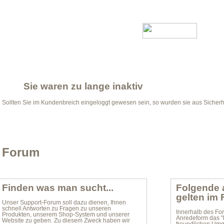
Sie waren zu lange inaktiv
Sollten Sie im Kundenbreich eingeloggt gewesen sein, so wurden sie aus Sicher
Forum
Finden was man sucht...
Folgende 
gelten im
Unser Support-Forum soll dazu dienen, Ihnen
schnell Antworten zu Fragen zu unseren
Innerhalb des For
Produkten, unserem Shop-System und unserer
Anredeform das "
Website zu geben. Zu diesem Zweck haben wir