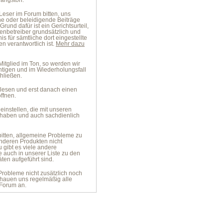
angston.
Leser im Forum bitten, uns
che oder beleidigende Beiträge
Grund dafür ist ein Gerichtsurteil,
enbetreiber grundsätzlich und
s für sämtliche dort eingestellte
en verantwortlich ist.
Mehr dazu
 Mitglied im Ton, so werden wir
htigen und im Wiederholungsfall
hließen.
, lesen und erst danach einen
ffnen.
 einstellen, die mit unseren
 haben und auch sachdienlich
bitten, allgemeine Probleme zu
nderen Produkten nicht
 gibt es viele andere
e auch in unserer Liste zu den
äten aufgeführt sind.
Probleme nicht zusätzlich noch
chauen uns regelmäßig alle
Forum an.