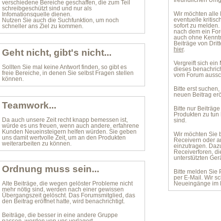
freundlichen Umg
verschiedene Bereiche geschaffen, die zum Teil
schreibgeschützt sind und nur als
Wir möchten alle 
Infomationsquelle dienen.
eventuelle kritis
Nutzen Sie auch die Suchfunktion, um noch
sofort zu melden. 
schneller ans Ziel zu kommen.
nach dem ein For
auch ohne Kenntni
Beiträge von Dritt
hier
.
Geht nicht, gibt's nicht...
Vergreift sich ein
Sollten Sie mal keine Antwort finden, so gibt es
dieses benachric
freie Bereiche, in denen Sie selbst Fragen stellen
vom Forum aussc
können.
Bitte erst suchen
neuen Beitrag erö
Teamwork...
Bitte nur Beiträge
Produkten zu tun
Da auch unsere Zeit recht knapp bemessen ist,
sind.
würde es uns freuen, wenn auch andere, erfahrene
Kunden Neueinsteigern helfen würden. Sie geben
Wir möchten Sie 
uns damit wertvolle Zeit, um an den Produkten
Receivern oder a
weiterarbeiten zu können.
einzutragen. Dazu
Receiverforen, di
unterstützten Ger
Ordnung muss sein...
Bitte melden Sie 
per E-Mail. Wir s
Alte Beiträge, die wegen gelöster Probleme nicht
Neueingänge im 
mehr nötig sind, werden nach einer gewissen
Übergangszeit gelöscht. Das Forumsmitglied, das
den Beitrag eröffnet hatte, wird benachrichtigt.
Beiträge, die besser in eine andere Gruppe