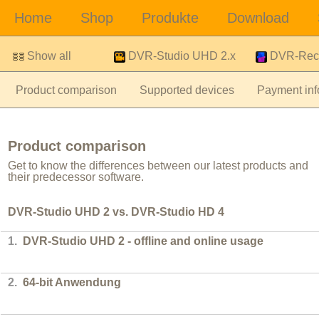
Show all
DVR-Studio UHD 2.x
DVR-Rec
Product comparison
Supported devices
Payment inf
Product comparison
Get to know the differences between our latest products and
their predecessor software.
DVR-Studio UHD 2 vs. DVR-Studio HD 4
1.
DVR-Studio UHD 2 - offline and online usage
2.
64-bit Anwendung