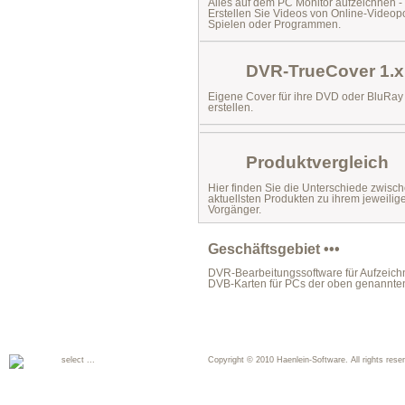
Alles auf dem PC Monitor aufzeichnen -
Erstellen Sie Videos von Online-Videopo
Spielen oder Programmen.
DVR-TrueCover 1.x
Eigene Cover für ihre DVD oder BluRa
erstellen.
Produktvergleich
Hier finden Sie die Unterschiede zwisc
aktuellsten Produkten zu ihrem jeweilig
Vorgänger.
Geschäftsgebiet •••
DVR-Bearbeitungssoftware für Aufzeichn
DVB-Karten für PCs der oben genannte
select ...
Copyright © 2010 Haenlein-Software. All rights reser