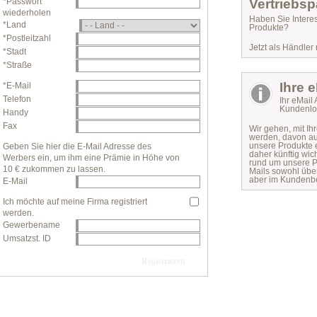
*Passwort
Vertriebsp
wiederholen
Haben Sie Intere
*Land
Produkte?
*Postleitzahl
Jetzt als Händler r
*Stadt
*Straße
Ihre 
*E-Mail
Telefon
Ihr eMail 
Kundenlo
Handy
Fax
Wir gehen, mit Ih
werden, davon au
unsere Produkte 
Geben Sie hier die E-Mail Adresse des
daher künftig wic
Werbers ein, um ihm eine Prämie in Höhe von
rund um unsere P
10 € zukommen zu lassen.
Mails sowohl übe
aber im Kundenbe
E-Mail
Ich möchte auf meine Firma registriert
werden.
Gewerbename
Umsatzst. ID