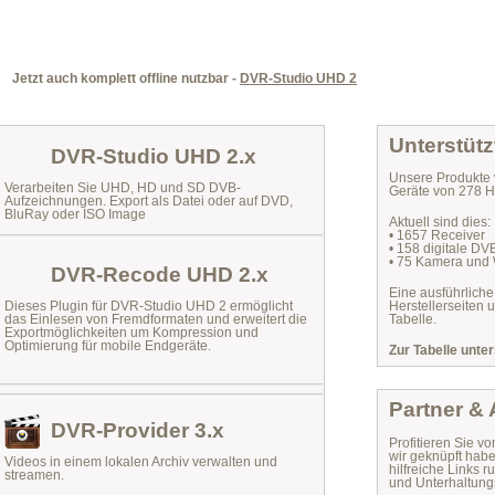
Jetzt auch komplett offline nutzbar -
DVR-Studio UHD 2
Unterstütz
DVR-Studio UHD 2.x
Unsere Produkte 
Verarbeiten Sie UHD, HD und SD DVB-
Geräte von 278 He
Aufzeichnungen. Export als Datei oder auf DVD,
BluRay oder ISO Image
Aktuell sind dies:
• 1657 Receiver
• 158 digitale D
• 75 Kamera und
DVR-Recode UHD 2.x
Eine ausführliche
Dieses Plugin für DVR-Studio UHD 2 ermöglicht
Herstellerseiten 
das
Einlesen von Fremdformaten
und erweitert die
Tabelle.
Exportmöglichkeiten um Kompression und
Optimierung für mobile Endgeräte.
Zur Tabelle unter
Partner &
DVR-Provider 3.x
Profitieren Sie vo
wir geknüpft habe
Videos in einem lokalen Archiv verwalten und
hilfreiche Links
streamen.
und Unterhaltungs