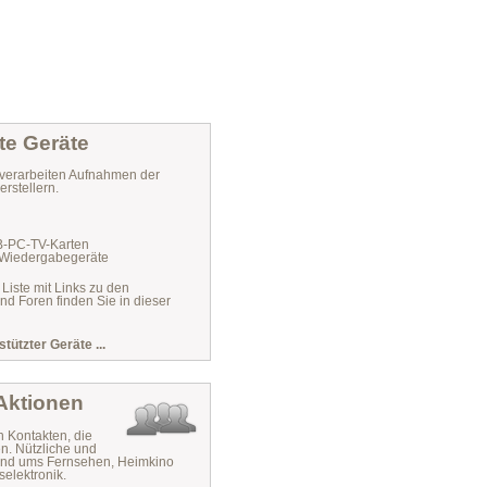
te Geräte
verarbeiten Aufnahmen der
rstellern.
VB-PC-TV-Karten
 Wiedergabegeräte
 Liste mit Links zu den
und Foren finden Sie in dieser
stützter Geräte ...
 Aktionen
n Kontakten, die
n. Nützliche und
 rund ums Fernsehen, Heimkino
elektronik.