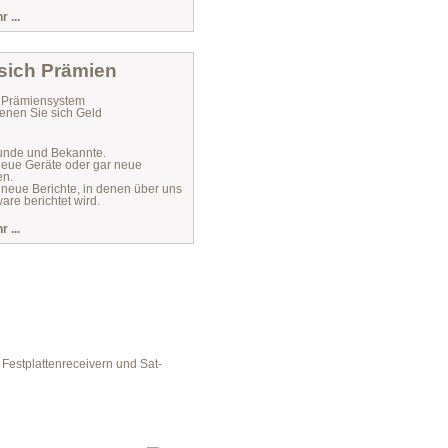
 ...
 sich Prämien
r Prämiensystem
enen Sie sich Geld
unde und Bekannte.
 neue Geräte oder gar neue
en.
 neue Berichte, in denen über uns
are berichtet wird.
 ...
Festplattenreceivern und Sat-