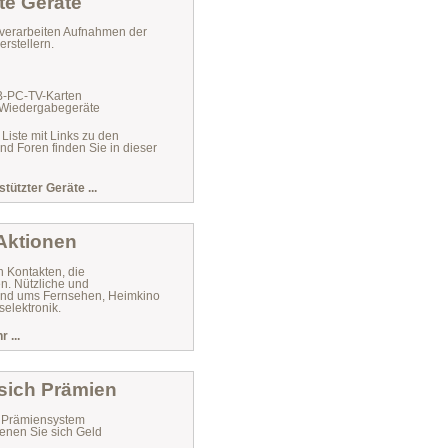
te Geräte
verarbeiten Aufnahmen der
rstellern.
VB-PC-TV-Karten
 Wiedergabegeräte
 Liste mit Links zu den
und Foren finden Sie in dieser
stützter Geräte ...
 Aktionen
n Kontakten, die
n. Nützliche und
 rund ums Fernsehen, Heimkino
elektronik.
 ...
 sich Prämien
r Prämiensystem
enen Sie sich Geld