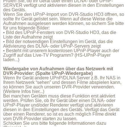
Prüfen Sie, ob Ihr Gerät über einen DLNA- oder UPnP-
SERVER verfügt und aktivieren diesen in den Einstellungen
des Geräts.
Wenn Sie den UPnP-Import von DVR-Studio HD3 öffnen, so
sollte Ihr Gerät gelistet sein. Wenn auf diese Weise die
Aufnahmen ausgelesen werden können, so sichern Sie bitte
für uns folgende Bilder:
• Bild des UPnP-Fensters von DVR-Studio HD3, das die
Liste der Aufnahme zeigt
• Bild der notwendigen Einstellungen im Gerät, das die
Aktivierung des DLNA- oder UPnP-Servers zeigt
• Besteht mit unserem kostenlosen UPnP-Player auch der
Zugriff auf das Live-TV Programm? (
HS-UPnP-Player
laden...
)
Wiedergabe von Aufnahmen über das Netzwerk mit
DVR-Provider: (Spalte UPnP-Wiedergabe)
Wenn Ihr Gerät andere UPnP/DLNA Server z.B. Ihr NAS in
Ihrem Netzwerk “sehen” und dessen Filme abspielen kann,
so können Sie auch unseren DVR-Provider verwenden.
(Weitere Infos hier...)
Bei manchen Geräten muss diese Funktion erst aktiviert
werden. Prüfen Sie, ob Ihr Gerät über einen DLNA- oder
UPnP-Player und/oder Renderer verfügt und aktivieren
diesen in den Einstellungen des Geräts. Verfügt das Gerät
über einen Renderer, so ist es auch möglich Filme direkt
vom DVR-Provider starten zu lassen.
Schicken Sie uns bitte folgende Informationen dazu