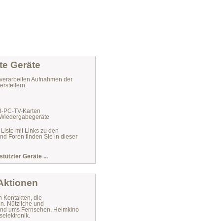
te Geräte
verarbeiten Aufnahmen der
rstellern.
VB-PC-TV-Karten
 Wiedergabegeräte
 Liste mit Links zu den
und Foren finden Sie in dieser
stützter Geräte ...
 Aktionen
n Kontakten, die
n. Nützliche und
 rund ums Fernsehen, Heimkino
elektronik.