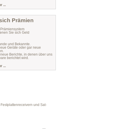
 ...
 sich Prämien
r Prämiensystem
enen Sie sich Geld
unde und Bekannte.
 neue Geräte oder gar neue
en.
 neue Berichte, in denen über uns
are berichtet wird.
 ...
Festplattenreceivern und Sat-