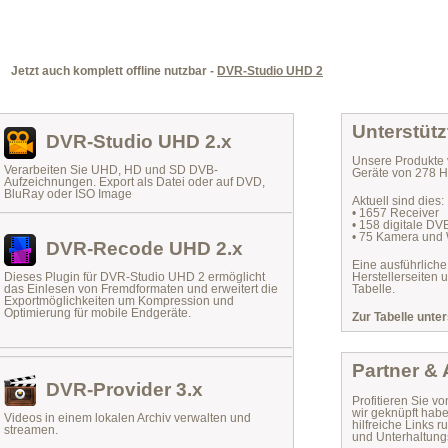
Jetzt auch komplett offline nutzbar -
DVR-Studio UHD 2
Unterstütz
DVR-Studio UHD 2.x
Unsere Produkte 
Verarbeiten Sie UHD, HD und SD DVB-
Geräte von 278 He
Aufzeichnungen. Export als Datei oder auf DVD,
BluRay oder ISO Image
Aktuell sind dies:
• 1657 Receiver
• 158 digitale D
• 75 Kamera und
DVR-Recode UHD 2.x
Eine ausführliche
Dieses Plugin für DVR-Studio UHD 2 ermöglicht
Herstellerseiten 
das
Einlesen von Fremdformaten
und erweitert die
Tabelle.
Exportmöglichkeiten um Kompression und
Optimierung für mobile Endgeräte.
Zur Tabelle unter
Partner &
DVR-Provider 3.x
Profitieren Sie vo
wir geknüpft habe
Videos in einem lokalen Archiv verwalten und
hilfreiche Links
streamen.
und Unterhaltungs