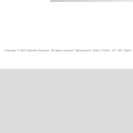
Copyright © 2010 Haenlein-Software. All rights reserved. Optimized for Safari, Firefox, IE7, IE8, Opera