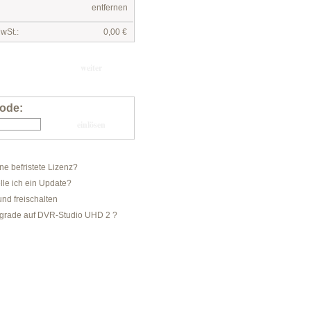
entfernen
wSt.:
0,00 €
ode:
ine befristete Lizenz?
lle ich ein Update?
und freischalten
pgrade auf DVR-Studio UHD 2 ?