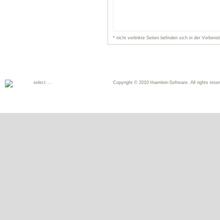
* nicht verlinkte Seiten befinden sich in der Vorberei
select ...
Copyright © 2010 Haenlein-Software. All rights reser
Deutsch
English