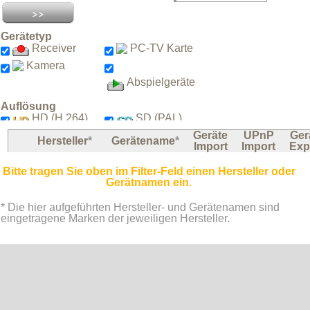
Die Aufnahmen aller hier gelisteten
Geräte (0) können verarbeitet und
Gerätetyp
exportiert werden.
Receiver
PC-TV Karte
Status und Informationen zum
Kamera
spezifischen Geräte-Export
Abspielgeräte
(bearbeitete Aufnahmen auf das Gerät
zurück speichern) entnehmen Sie der
Spalte "Geräte Export".
Auflösung
HD (H.264)
SD (PAL)
Geräte
UPnP
Ger
Hersteller
*
Gerätename
*
Filtern nach:
Import
Import
Exp
Bitte tragen Sie oben im Filter-Feld einen Hersteller oder
Gerätnamen ein.
* Die hier aufgeführten Hersteller- und Gerätenamen sind
eingetragene Marken der jeweiligen Hersteller.