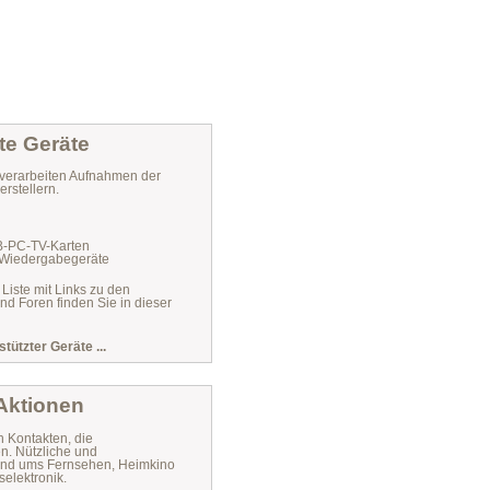
te Geräte
verarbeiten Aufnahmen der
rstellern.
VB-PC-TV-Karten
 Wiedergabegeräte
 Liste mit Links zu den
und Foren finden Sie in dieser
stützter Geräte ...
 Aktionen
n Kontakten, die
n. Nützliche und
 rund ums Fernsehen, Heimkino
elektronik.