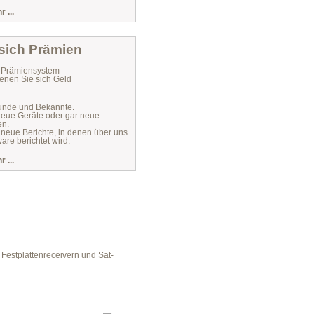
 ...
 sich Prämien
r Prämiensystem
enen Sie sich Geld
unde und Bekannte.
 neue Geräte oder gar neue
en.
 neue Berichte, in denen über uns
are berichtet wird.
 ...
Festplattenreceivern und Sat-