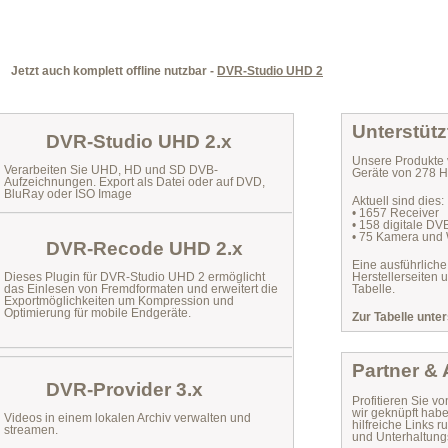
Jetzt auch komplett offline nutzbar -
DVR-Studio UHD 2
Unterstütz
DVR-Studio UHD 2.x
Unsere Produkte 
Verarbeiten Sie UHD, HD und SD DVB-
Geräte von 278 He
Aufzeichnungen. Export als Datei oder auf DVD,
BluRay oder ISO Image
Aktuell sind dies:
• 1657 Receiver
• 158 digitale D
• 75 Kamera und
DVR-Recode UHD 2.x
Eine ausführliche
Dieses Plugin für DVR-Studio UHD 2 ermöglicht
Herstellerseiten 
das
Einlesen von Fremdformaten
und erweitert die
Tabelle.
Exportmöglichkeiten um Kompression und
Optimierung für mobile Endgeräte.
Zur Tabelle unter
Partner &
DVR-Provider 3.x
Profitieren Sie vo
wir geknüpft habe
Videos in einem lokalen Archiv verwalten und
hilfreiche Links
streamen.
und Unterhaltungs